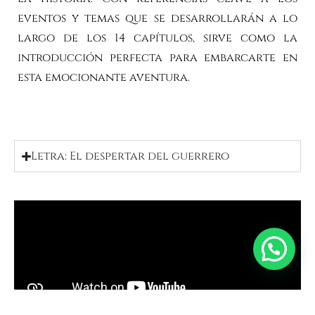
eventos y temas que se desarrollarán a lo
largo de los 14 capítulos, sirve como la
introducción perfecta para embarcarte en
Tienes
UNA CONSULTA?
esta emocionante aventura.
HAZ CLIC
HABLEMOS
Letra: El despertar del guerrero
©2025 AWKA, All Rights Reserved.