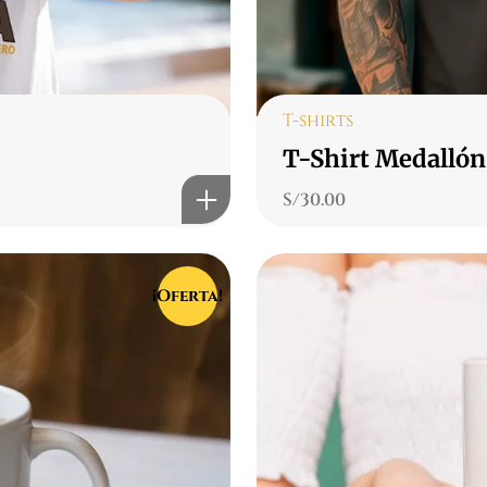
T-shirts
T-Shirt Medallón
S/
30.00
¡Oferta!