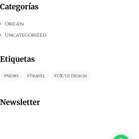
Categorías
Origen
Uncategorized
Etiquetas
Tienes
UNA CONSULTA?
HAZ CLIC
News
Travel
UX/UI Design
HABLEMOS
Newsletter